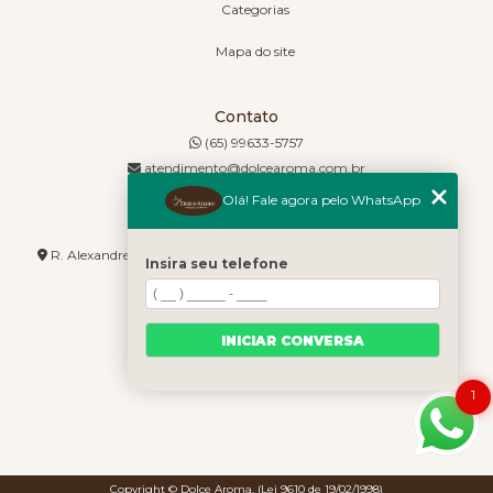
Categorias
Mapa do site
Contato
(65) 99633-5757
atendimento@dolcearoma.com.br
Olá! Fale agora pelo WhatsApp
Endereço
R. Alexandre de Barros, 1730 - Jordão - Cuiabá - MT - 78085-636
Insira seu telefone
INICIAR CONVERSA
1
Copyright © Dolce Aroma. (Lei 9610 de 19/02/1998)