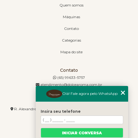
Quem somos
Máquinas
Contato
Categorias
Mapa do site
Contato
(65) 99633-5757
atendimento@dolcearoma.com.br
Olá! Fale agora pelo WhatsApp
Endereço
R. Alexandre de Barros, 1730 - Jordão - Cuiabá - MT - 78085-636
Insira seu telefone
INICIAR CONVERSA