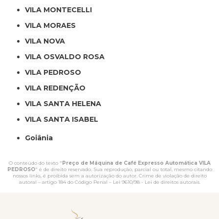
VILA MONTECELLI
VILA MORAES
VILA NOVA
VILA OSVALDO ROSA
VILA PEDROSO
VILA REDENÇÃO
VILA SANTA HELENA
VILA SANTA ISABEL
Goiânia
O conteúdo do texto "
Preço de Máquina de Café Expresso Automática VILA
PEDROSO
" é de direito reservado. Sua reprodução, parcial ou total, mesmo citando
nossos links, é proibida sem a autorização do autor. Crime de violação de direito
autoral – artigo 184 do Código Penal –
Lei 9610/98 - Lei de direitos autorais
.