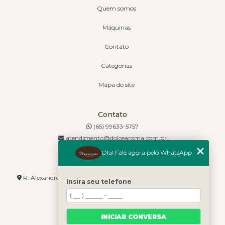
Quem somos
Máquinas
Contato
Categorias
Mapa do site
Contato
(65) 99633-5757
atendimento@dolcearoma.com.br
Olá! Fale agora pelo WhatsApp
Endereço
R. Alexandre de Barros, 1730 - Jordão - Cuiabá - MT - 78085-636
Insira seu telefone
INICIAR CONVERSA