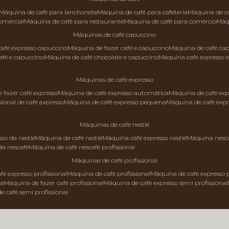
máquina de café para lanchonete
máquina de café para cafeteria
máquina de c
comercial
máquina de café para restaurante
máquina de café para comércio
má
máquinas de café capuccino
 café expresso capuccino
máquina de fazer café e capuccino
máquina de café ca
afé e capuccino
máquina de café chocolate e capuccino
máquina café expresso 
máquinas de café expresso
e fazer café expresso
máquina de café expresso automática
máquina de café exp
sional de café expresso
máquina de café expresso pequena
máquina de café exp
máquinas de café nestlé
sso da nestlé
máquina de café nestlé
máquina café expresso nestlé
máquina nesc
da nescafé
máquina de café nescafé profissional
máquinas de café profissional
fé expresso profissional
máquina de café profissional
máquina de café expresso p
da
máquina de fazer café profissional
máquina de café expresso semi profissional
de café semi profissional