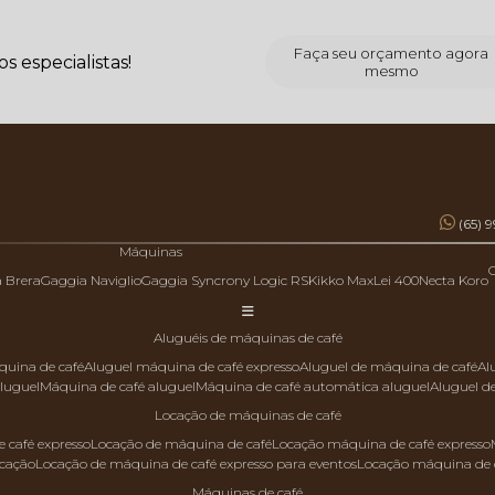
Faça seu orçamento agora
 especialistas!
mesmo
(65) 
Máquinas
a Brera
Gaggia Naviglio
Gaggia Syncrony Logic RS
Kikko Max
Lei 400
Necta Koro
aluguéis de máquinas de café
quina de café
aluguel máquina de café expresso
aluguel de máquina de café
a
aluguel
máquina de café aluguel
máquina de café automática aluguel
aluguel 
locação de máquinas de café
 café expresso
locação de máquina de café
locação máquina de café expresso
ocação
locação de máquina de café expresso para eventos
locação máquina de 
máquinas de café