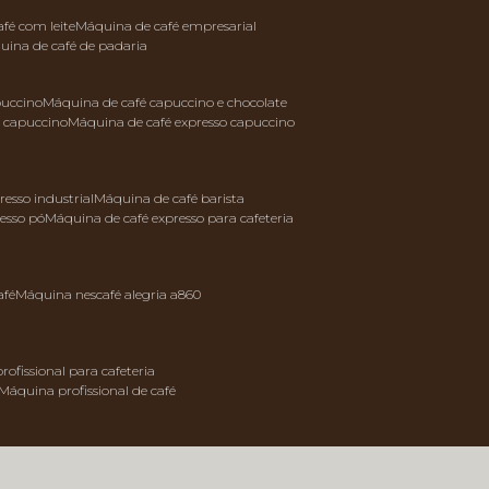
afé com leite
máquina de café empresarial
quina de café de padaria
puccino
máquina de café capuccino e chocolate
e capuccino
máquina de café expresso capuccino
resso industrial
máquina de café barista
resso pó
máquina de café expresso para cafeteria
afé
máquina nescafé alegria a860
rofissional para cafeteria
máquina profissional de café