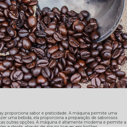
ay proporciona sabor e praticidade. A máquina permite uma
zer uma bebida, ela proporciona a preparação de saborosos
itas outras opções. A máquina é altamente moderna e permite a
les e rápida, através de alguns toques em botões.