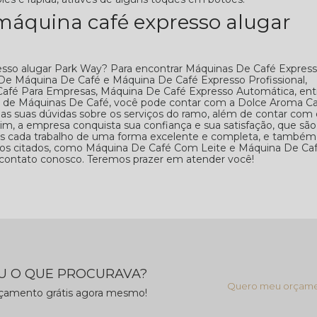
máquina café expresso alugar
esso alugar Park Way? Para encontrar Máquinas De Café Express
 De Máquina De Café e Máquina De Café Expresso Profissional,
afé Para Empresas, Máquina De Café Expresso Automática, ent
 de Máquinas De Café, você pode contar com a Dolce Aroma Ca
as suas dúvidas sobre os serviços do ramo, além de contar com 
sim, a empresa conquista sua confiança e sua satisfação, que são
os cada trabalho de uma forma excelente e completa, e também
dos citados, como Máquina De Café Com Leite e Máquina De Ca
 contato conosco. Teremos prazer em atender você!
 O QUE PROCURAVA?
Quero meu orçam
rçamento grátis agora mesmo!