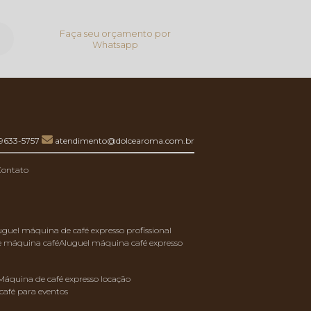
Faça seu orçamento por
Whatsapp
99633-5757
atendimento@dolcearoma.com.br
Contato
luguel máquina de café expresso profissional
de máquina café
aluguel máquina café expresso
máquina de café expresso locação
café para eventos