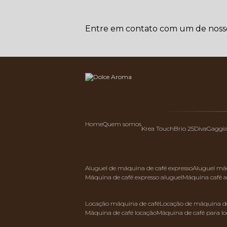
Entre em contato com um de nossos
Home
Quem somos
Krea Touch
Brio 25
Diva
Gaggi
aluguel de máquina de café expresso
aluguel má
máquina de café expresso aluguel
máquina café 
locação máquina de café
locação de máquina de
máquina de café locação
máquina de café para l