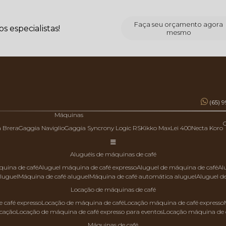
Faça seu orçamento agora
 especialistas!
mesmo
(65) 
Máquinas
a Brera
Gaggia Naviglio
Gaggia Syncrony Logic RS
Kikko Max
Lei 400
Necta Koro
aluguéis de máquinas de café
quina de café
aluguel máquina de café expresso
aluguel de máquina de café
a
aluguel
máquina de café aluguel
máquina de café automática aluguel
aluguel 
locação de máquinas de café
 café expresso
locação de máquina de café
locação máquina de café expresso
ocação
locação de máquina de café expresso para eventos
locação máquina de 
máquinas de café