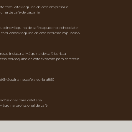
afé com leite
máquina de café empresarial
quina de café de padaria
puccino
máquina de café capuccino e chocolate
e capuccino
máquina de café expresso capuccino
resso industrial
máquina de café barista
resso pó
máquina de café expresso para cafeteria
afé
máquina nescafé alegria a860
rofissional para cafeteria
máquina profissional de café