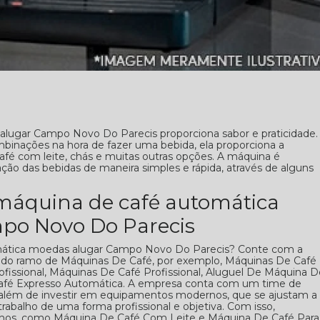
lugar Campo Novo Do Parecis proporciona sabor e praticidade.
inações na hora de fazer uma bebida, ela proporciona a
afé com leite, chás e muitas outras opções. A máquina é
ão das bebidas de maneira simples e rápida, através de alguns
 máquina de café automática
po Novo Do Parecis
mática moedas alugar Campo Novo Do Parecis? Conte com a
os do ramo de Máquinas De Café, por exemplo, Máquinas De Café
fissional, Máquinas De Café Profissional, Aluguel De Máquina D
afé Expresso Automática. A empresa conta com um time de
ço, além de investir em equipamentos modernos, que se ajustam a
abalho de uma forma profissional e objetiva. Com isso,
balhos, como Máquina De Café Com Leite e Máquina De Café Para