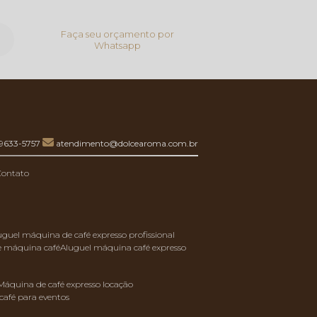
Faça seu orçamento por
Whatsapp
99633-5757
atendimento@dolcearoma.com.br
Contato
luguel máquina de café expresso profissional
de máquina café
aluguel máquina café expresso
máquina de café expresso locação
café para eventos