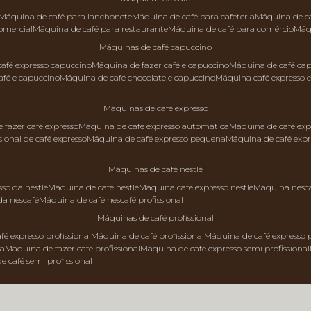
máquina de café para lanchonete
máquina de café para cafeteria
máquina de c
comercial
máquina de café para restaurante
máquina de café para comércio
má
máquinas de café capuccino
 café expresso capuccino
máquina de fazer café e capuccino
máquina de café ca
afé e capuccino
máquina de café chocolate e capuccino
máquina café expresso 
máquinas de café expresso
e fazer café expresso
máquina de café expresso automática
máquina de café exp
sional de café expresso
máquina de café expresso pequena
máquina de café exp
máquinas de café nestlé
sso da nestlé
máquina de café nestlé
máquina café expresso nestlé
máquina nesc
da nescafé
máquina de café nescafé profissional
máquinas de café profissional
fé expresso profissional
máquina de café profissional
máquina de café expresso p
da
máquina de fazer café profissional
máquina de café expresso semi profissional
de café semi profissional