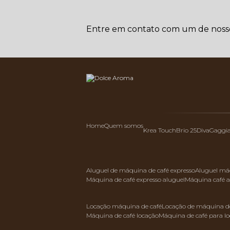
Entre em contato com um de nossos
Home
Quem somos
Krea Touch
Brio 25
Diva
Gaggi
aluguel de máquina de café expresso
aluguel má
máquina de café expresso aluguel
máquina café 
locação máquina de café
locação de máquina de
máquina de café locação
máquina de café para l