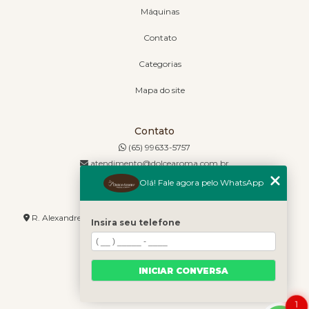
Máquinas
Contato
Categorias
Mapa do site
Contato
(65) 99633-5757
atendimento@dolcearoma.com.br
Olá! Fale agora pelo WhatsApp
Endereço
R. Alexandre de Barros, 1730 - Jordão - Cuiabá - MT - 78085-636
Insira seu telefone
INICIAR CONVERSA
1