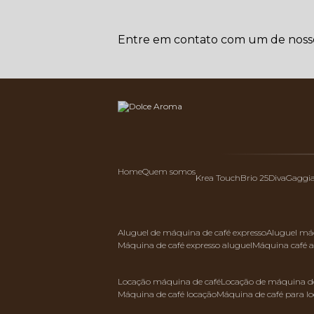
Entre em contato com um de nossos
Home
Quem somos
Krea Touch
Brio 25
Diva
Gaggi
aluguel de máquina de café expresso
aluguel má
máquina de café expresso aluguel
máquina café 
locação máquina de café
locação de máquina de
máquina de café locação
máquina de café para l