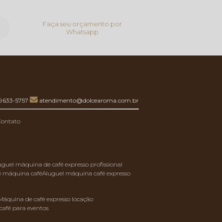
Faça seu orçamento por
Whatsapp
99633-5757
atendimento@dolcearoma.com.br
Contato
luguel máquina de café expresso profissional
de máquina café
aluguel máquina café expresso
máquina de café expresso locação
café para eventos