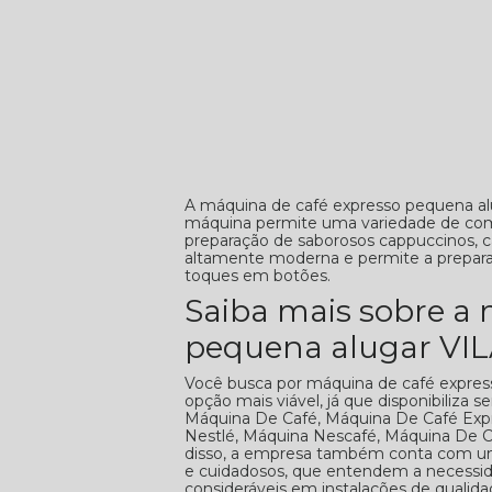
A máquina de café expresso pequena al
máquina permite uma variedade de comb
preparação de saborosos cappuccinos, c
altamente moderna e permite a preparaç
toques em botões.
Saiba mais sobre a
pequena alugar VI
Você busca por máquina de café expre
opção mais viável, já que disponibiliza 
Máquina De Café, Máquina De Café Expr
Nestlé, Máquina Nescafé, Máquina De 
disso, a empresa também conta com um a
e cuidadosos, que entendem a necessid
consideráveis em instalações de quali