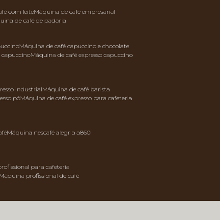
afé com leite
máquina de café empresarial
quina de café de padaria
puccino
máquina de café capuccino e chocolate
e capuccino
máquina de café expresso capuccino
resso industrial
máquina de café barista
resso pó
máquina de café expresso para cafeteria
afé
máquina nescafé alegria a860
rofissional para cafeteria
máquina profissional de café