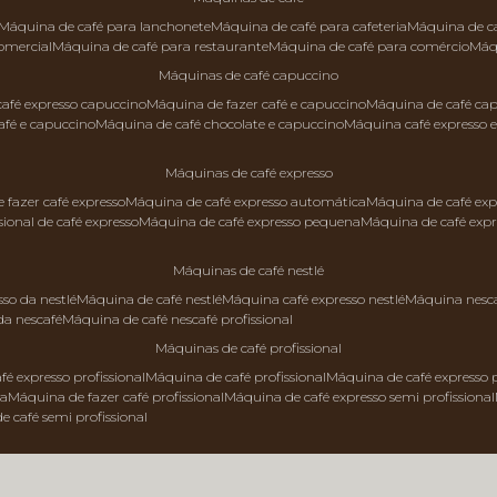
máquina de café para lanchonete
máquina de café para cafeteria
máquina de c
comercial
máquina de café para restaurante
máquina de café para comércio
má
máquinas de café capuccino
 café expresso capuccino
máquina de fazer café e capuccino
máquina de café ca
afé e capuccino
máquina de café chocolate e capuccino
máquina café expresso 
máquinas de café expresso
e fazer café expresso
máquina de café expresso automática
máquina de café exp
sional de café expresso
máquina de café expresso pequena
máquina de café exp
máquinas de café nestlé
sso da nestlé
máquina de café nestlé
máquina café expresso nestlé
máquina nesc
da nescafé
máquina de café nescafé profissional
máquinas de café profissional
fé expresso profissional
máquina de café profissional
máquina de café expresso p
da
máquina de fazer café profissional
máquina de café expresso semi profissional
de café semi profissional