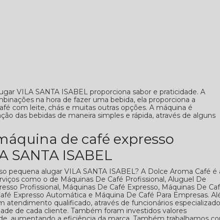
ugar VILA SANTA ISABEL proporciona sabor e praticidade. A
inações na hora de fazer uma bebida, ela proporciona a
afé com leite, chás e muitas outras opções. A máquina é
ão das bebidas de maneira simples e rápida, através de alguns
 máquina de café expresso
LA SANTA ISABEL
sso pequena alugar VILA SANTA ISABEL? A Dolce Aroma Café é 
serviços como o de Máquinas De Café Profissional, Aluguel De
esso Profissional, Máquinas De Café Expresso, Máquinas De Ca
Café Expresso Automática e Máquina De Café Para Empresas. A
tendimento qualificado, através de funcionários especializad
ade de cada cliente. Também foram investidos valores
dade, aumentando a eficiência da marca. Também trabalhamos c