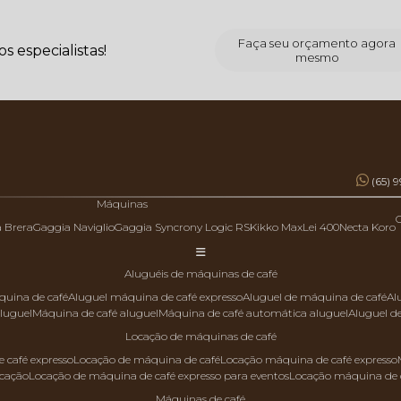
Faça seu orçamento agora
 especialistas!
mesmo
(65) 
Máquinas
a Brera
Gaggia Naviglio
Gaggia Syncrony Logic RS
Kikko Max
Lei 400
Necta Koro
aluguéis de máquinas de café
quina de café
aluguel máquina de café expresso
aluguel de máquina de café
a
aluguel
máquina de café aluguel
máquina de café automática aluguel
aluguel 
locação de máquinas de café
 café expresso
locação de máquina de café
locação máquina de café expresso
ocação
locação de máquina de café expresso para eventos
locação máquina de 
máquinas de café