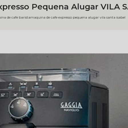
xpresso Pequena Alugar VILA 
na de cafe barista
maquina de cafe expresso pequena alugar vila santa isabel