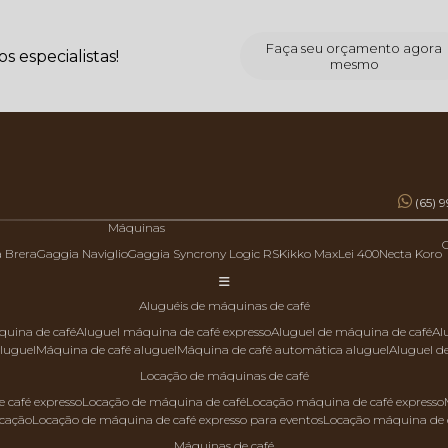
Faça seu orçamento agora
 especialistas!
mesmo
(65) 
Máquinas
a Brera
Gaggia Naviglio
Gaggia Syncrony Logic RS
Kikko Max
Lei 400
Necta Koro
aluguéis de máquinas de café
quina de café
aluguel máquina de café expresso
aluguel de máquina de café
a
aluguel
máquina de café aluguel
máquina de café automática aluguel
aluguel 
locação de máquinas de café
 café expresso
locação de máquina de café
locação máquina de café expresso
ocação
locação de máquina de café expresso para eventos
locação máquina de 
máquinas de café