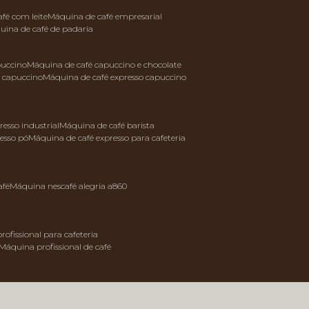
afé com leite
máquina de café empresarial
quina de café de padaria
puccino
máquina de café capuccino e chocolate
e capuccino
máquina de café expresso capuccino
resso industrial
máquina de café barista
resso pó
máquina de café expresso para cafeteria
afé
máquina nescafé alegria a860
rofissional para cafeteria
máquina profissional de café