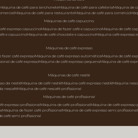
máquina de café para lanchonete
máquina de café para cafeteria
máquina de c
comercial
máquina de café para restaurante
máquina de café para comércio
má
máquinas de café capuccino
 café expresso capuccino
máquina de fazer café e capuccino
máquina de café ca
afé e capuccino
máquina de café chocolate e capuccino
máquina café expresso 
máquinas de café expresso
e fazer café expresso
máquina de café expresso automática
máquina de café exp
sional de café expresso
máquina de café expresso pequena
máquina de café exp
máquinas de café nestlé
sso da nestlé
máquina de café nestlé
máquina café expresso nestlé
máquina nesc
da nescafé
máquina de café nescafé profissional
máquinas de café profissional
fé expresso profissional
máquina de café profissional
máquina de café expresso p
da
máquina de fazer café profissional
máquina de café expresso semi profissional
de café semi profissional