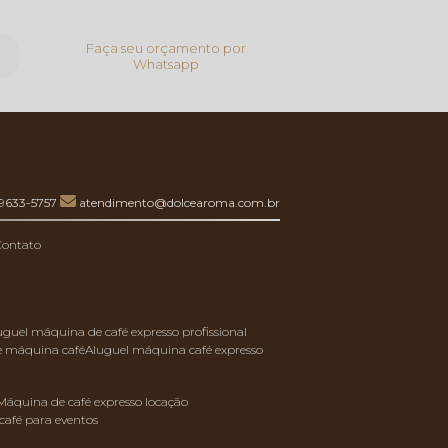
Faça seu orçamento por
Whatsapp
99633-5757
atendimento@dolcearoma.com.br
Contato
luguel máquina de café expresso profissional
de máquina café
aluguel máquina café expresso
máquina de café expresso locação
café para eventos