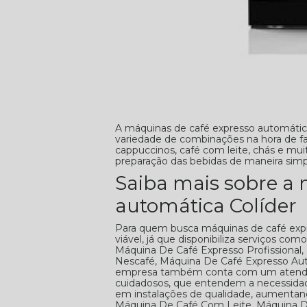
A máquinas de café expresso automática
variedade de combinações na hora de fa
cappuccinos, café com leite, chás e mu
preparação das bebidas de maneira simp
Saiba mais sobre a 
automática Colíder
Para quem busca máquinas de café expr
viável, já que disponibiliza serviços c
Máquina De Café Expresso Profissional
Nescafé, Máquina De Café Expresso Aut
empresa também conta com um atendimen
cuidadosos, que entendem a necessidade
em instalações de qualidade, aumenta
Máquina De Café Com Leite, Máquina De 