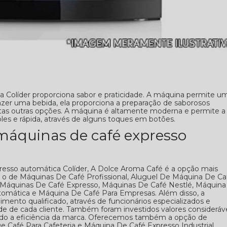
 Colíder proporciona sabor e praticidade. A máquina permite u
zer uma bebida, ela proporciona a preparação de saborosos
itas outras opções. A máquina é altamente moderna e permite a
les e rápida, através de alguns toques em botões.
máquinas de café expresso
esso automática Colíder, A Dolce Aroma Café é a opção mais
omo o de Máquinas De Café Profissional, Aluguel De Máquina De Ca
, Máquinas De Café Expresso, Máquinas De Café Nestlé, Máquina
omática e Máquina De Café Para Empresas. Além disso, a
to qualificado, através de funcionários especializados e
 de cada cliente. Também foram investidos valores consideráv
ndo a eficiência da marca. Oferecemos também a opção de
Café Para Cafeteria e Máquina De Café Expresso Industrial.