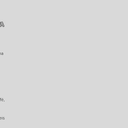
ma
fé,
eis