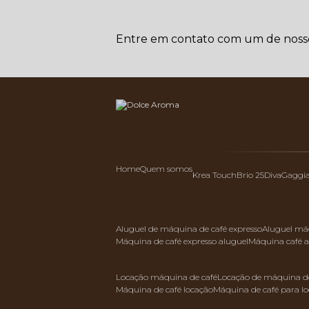
Entre em contato com um de nossos
Home
Quem somos
Krea Touch
Brio 25
Diva
Gaggi
aluguel de máquina de café expresso
aluguel má
máquina de café expresso aluguel
máquina café 
locação máquina de café
locação de máquina de
máquina de café locação
máquina de café para l