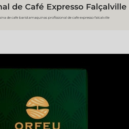
al de Café Expresso Falçalville
na de cafe barista
maquinas profissional de cafe expresso falcalville