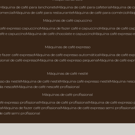
máquina de café para lanchonete
máquina de café para cafeteria
máquina de c
comercial
máquina de café para restaurante
máquina de café para comércio
má
máquinas de café capuccino
 café expresso capuccino
máquina de fazer café e capuccino
máquina de café ca
afé e capuccino
máquina de café chocolate e capuccino
máquina café expresso 
máquinas de café expresso
e fazer café expresso
máquina de café expresso automática
máquina de café exp
sional de café expresso
máquina de café expresso pequena
máquina de café exp
máquinas de café nestlé
sso da nestlé
máquina de café nestlé
máquina café expresso nestlé
máquina nesc
da nescafé
máquina de café nescafé profissional
máquinas de café profissional
fé expresso profissional
máquina de café profissional
máquina de café expresso p
da
máquina de fazer café profissional
máquina de café expresso semi profissional
de café semi profissional