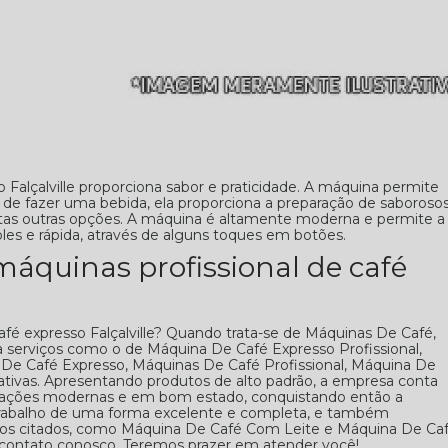
 Falçalville proporciona sabor e praticidade. A máquina permite
de fazer uma bebida, ela proporciona a preparação de saboroso
itas outras opções. A máquina é altamente moderna e permite a
les e rápida, através de alguns toques em botões.
máquinas profissional de café
fé expresso Falçalville? Quando trata-se de Máquinas De Café,
 serviços como o de Máquina De Café Expresso Profissional,
De Café Expresso, Máquinas De Café Profissional, Máquina De
nativas. Apresentando produtos de alto padrão, a empresa conta
talações modernas e em bom estado, conquistando então a
trabalho de uma forma excelente e completa, e também
dos citados, como Máquina De Café Com Leite e Máquina De Ca
 contato conosco. Teremos prazer em atender você!