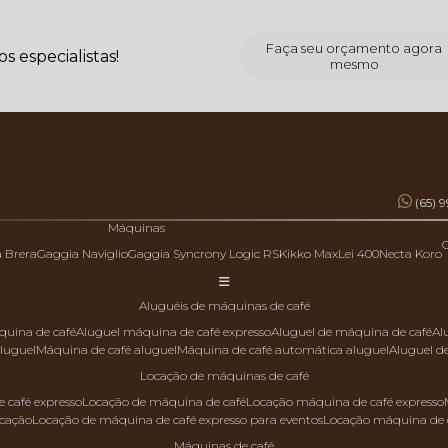
Faça seu orçamento agora
 especialistas!
mesmo
(65) 
Máquinas
a Brera
Gaggia Naviglio
Gaggia Syncrony Logic RS
Kikko Max
Lei 400
Necta Koro
aluguéis de máquinas de café
quina de café
aluguel máquina de café expresso
aluguel de máquina de café
a
aluguel
máquina de café aluguel
máquina de café automática aluguel
aluguel 
locação de máquinas de café
 café expresso
locação de máquina de café
locação máquina de café expresso
ocação
locação de máquina de café expresso para eventos
locação máquina de 
máquinas de café