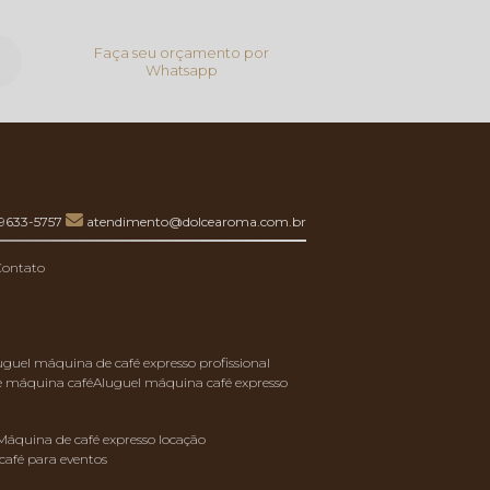
Faça seu orçamento por
Whatsapp
99633-5757
atendimento@dolcearoma.com.br
Contato
luguel máquina de café expresso profissional
de máquina café
aluguel máquina café expresso
máquina de café expresso locação
café para eventos