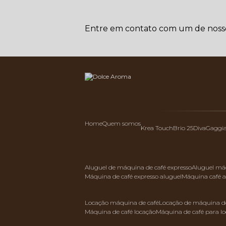
Entre em contato com um de nossos
Home
Quem somos
Krea Touch
Brio 25
Diva
Gaggi
aluguel de máquina de café expresso
aluguel má
máquina de café expresso aluguel
máquina café 
locação máquina de café
locação de máquina de
máquina de café locação
máquina de café para l