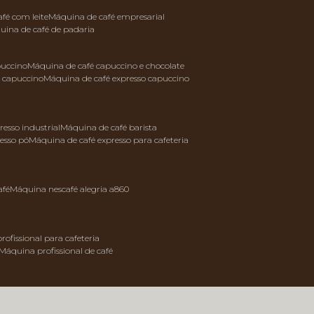
afé com leite
máquina de café empresarial
quina de café de padaria
puccino
máquina de café capuccino e chocolate
e capuccino
máquina de café expresso capuccino
resso industrial
máquina de café barista
resso pó
máquina de café expresso para cafeteria
afé
máquina nescafé alegria a860
rofissional para cafeteria
máquina profissional de café