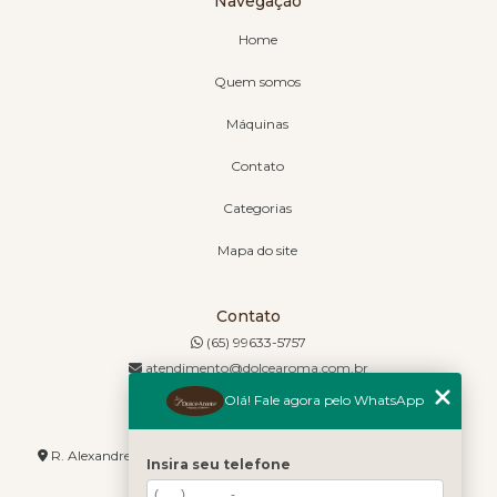
Navegação
Home
Quem somos
Máquinas
Contato
Categorias
Mapa do site
Contato
(65) 99633-5757
atendimento@dolcearoma.com.br
Olá! Fale agora pelo WhatsApp
Endereço
R. Alexandre de Barros, 1730 - Jordão - Cuiabá - MT - 78085-636
Insira seu telefone