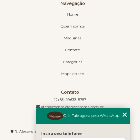
Navegação
Home
Quem somos
Máquinas
Contato
Categorias
Mapa do site
Contato
(65) 99633-5757
atendimento@dolcearoma.com.br
Olá! Fale agora pelo WhatsApp
Endereço
R. Alexandre de Barros, 1730 - Jordão - Cuiabá - MT - 78085-636
Insira seu telefone