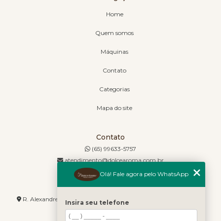
Home
Quem somos
Máquinas
Contato
Categorias
Mapa do site
Contato
(65) 99633-5757
atendimento@dolcearoma.com.br
Olá! Fale agora pelo WhatsApp
Endereço
R. Alexandre de Barros, 1730 - Jordão - Cuiabá - MT - 78085-636
Insira seu telefone