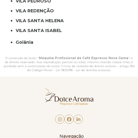
VILA PEDROSO
VILA REDENÇÃO
VILA SANTA HELENA
VILA SANTA ISABEL
Goiânia
O conteúdo do texto "
Máquina Profissional de Café Expresso Nova Gama
" é
de direito reservado. Sua reprodução, parcial ou total, mesmo citando nossos links, é
proibida sem a autorização do autor. Crime de violação de direito autoral – artigo 184
do Código Penal –
Lei 9610/98 - Lei de direitos autorais
.
Navegação