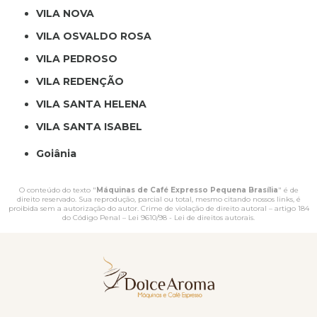
VILA NOVA
VILA OSVALDO ROSA
VILA PEDROSO
VILA REDENÇÃO
VILA SANTA HELENA
VILA SANTA ISABEL
Goiânia
O conteúdo do texto "
Máquinas de Café Expresso Pequena Brasília
" é de
direito reservado. Sua reprodução, parcial ou total, mesmo citando nossos links, é
proibida sem a autorização do autor. Crime de violação de direito autoral – artigo 184
do Código Penal –
Lei 9610/98 - Lei de direitos autorais
.