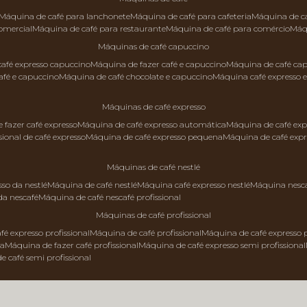
máquina de café para lanchonete
máquina de café para cafeteria
máquina de c
comercial
máquina de café para restaurante
máquina de café para comércio
má
máquinas de café capuccino
 café expresso capuccino
máquina de fazer café e capuccino
máquina de café ca
afé e capuccino
máquina de café chocolate e capuccino
máquina café expresso 
máquinas de café expresso
e fazer café expresso
máquina de café expresso automática
máquina de café exp
sional de café expresso
máquina de café expresso pequena
máquina de café exp
máquinas de café nestlé
sso da nestlé
máquina de café nestlé
máquina café expresso nestlé
máquina nesc
da nescafé
máquina de café nescafé profissional
máquinas de café profissional
fé expresso profissional
máquina de café profissional
máquina de café expresso p
da
máquina de fazer café profissional
máquina de café expresso semi profissional
de café semi profissional