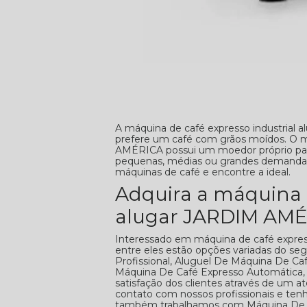
A máquina de café expresso industria
prefere um café com grãos moídos. O m
AMÉRICA possui um moedor próprio par
pequenas, médias ou grandes demandas
máquinas de café e encontre a ideal.
Adquira a máquina d
alugar JARDIM AM
Interessado em máquina de café expres
entre eles estão opções variadas do 
Profissional, Aluguel De Máquina De Ca
Máquina De Café Expresso Automática,
satisfação dos clientes através de um a
contato com nossos profissionais e tenh
também trabalhamos com Máquina De Ca