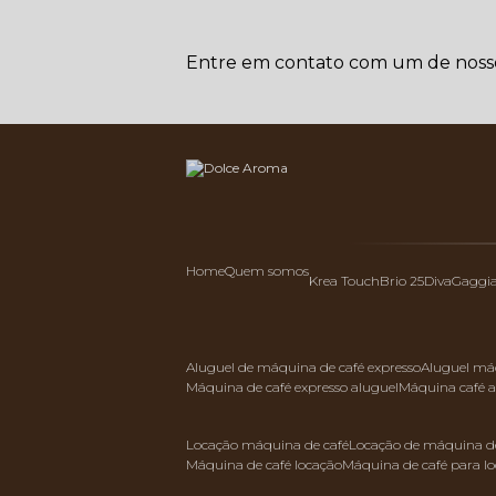
Entre em contato com um de nossos
Home
Quem somos
Krea Touch
Brio 25
Diva
Gaggi
aluguel de máquina de café expresso
aluguel má
máquina de café expresso aluguel
máquina café 
locação máquina de café
locação de máquina de
máquina de café locação
máquina de café para l