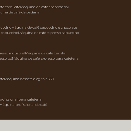
afé com leite
máquina de café empresarial
quina de café de padaria
puccino
máquina de café capuccino e chocolate
e capuccino
máquina de café expresso capuccino
resso industrial
máquina de café barista
resso pó
máquina de café expresso para cafeteria
afé
máquina nescafé alegria a860
rofissional para cafeteria
máquina profissional de café