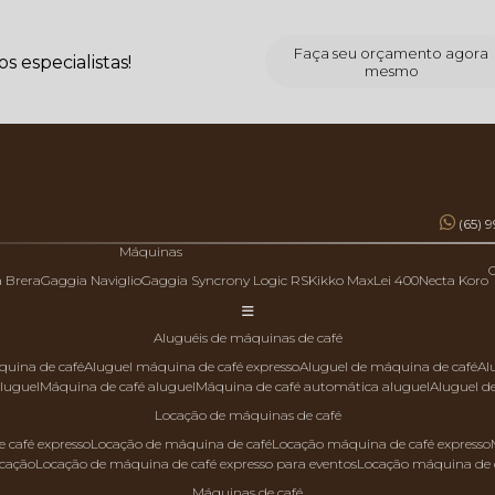
Faça seu orçamento agora
 especialistas!
mesmo
(65) 
Máquinas
a Brera
Gaggia Naviglio
Gaggia Syncrony Logic RS
Kikko Max
Lei 400
Necta Koro
aluguéis de máquinas de café
quina de café
aluguel máquina de café expresso
aluguel de máquina de café
a
aluguel
máquina de café aluguel
máquina de café automática aluguel
aluguel 
locação de máquinas de café
 café expresso
locação de máquina de café
locação máquina de café expresso
ocação
locação de máquina de café expresso para eventos
locação máquina de 
máquinas de café