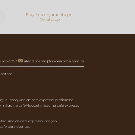
Faça seu orçamento por
Whatsapp
99633-5757
atendimento@dolcearoma.com.br
Contato
luguel máquina de café expresso profissional
de máquina café
aluguel máquina café expresso
máquina de café expresso locação
café para eventos