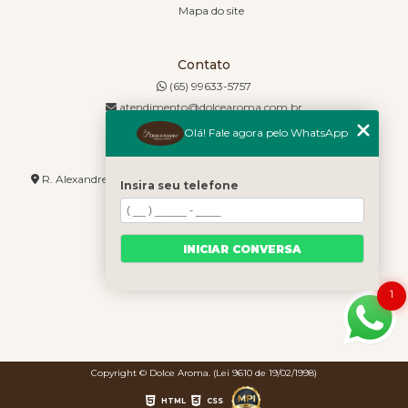
Mapa do site
Contato
(65) 99633-5757
atendimento@dolcearoma.com.br
Olá! Fale agora pelo WhatsApp
Endereço
R. Alexandre de Barros, 1730 - Jordão - Cuiabá - MT - 78085-636
Insira seu telefone
INICIAR CONVERSA
1
Copyright © Dolce Aroma. (Lei 9610 de 19/02/1998)
HTML
CSS