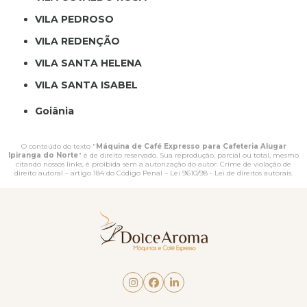
VILA PEDROSO
VILA REDENÇÃO
VILA SANTA HELENA
VILA SANTA ISABEL
Goiânia
O conteúdo do texto "
Máquina de Café Expresso para Cafeteria Alugar
Ipiranga do Norte
" é de direito reservado. Sua reprodução, parcial ou total, mesmo
citando nossos links, é proibida sem a autorização do autor. Crime de violação de
direito autoral – artigo 184 do Código Penal –
Lei 9610/98 - Lei de direitos autorais
.