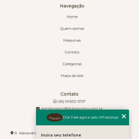
Navegação
Home
Quem somos
Máquinas
Contato
Categorias
Mapa do site
Contato
(65) 99633-5757
atendimento@dolcearoma.com.br
Olá! Fale agora pelo WhatsApp
Endereço
R. Alexandre de Barros, 1730 - Jordão - Cuiabá - MT - 78085-636
Insira seu telefone