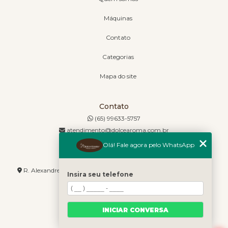
Máquinas
Contato
Categorias
Mapa do site
Contato
(65) 99633-5757
atendimento@dolcearoma.com.br
Olá! Fale agora pelo WhatsApp
Endereço
R. Alexandre de Barros, 1730 - Jordão - Cuiabá - MT - 78085-636
Insira seu telefone
INICIAR CONVERSA