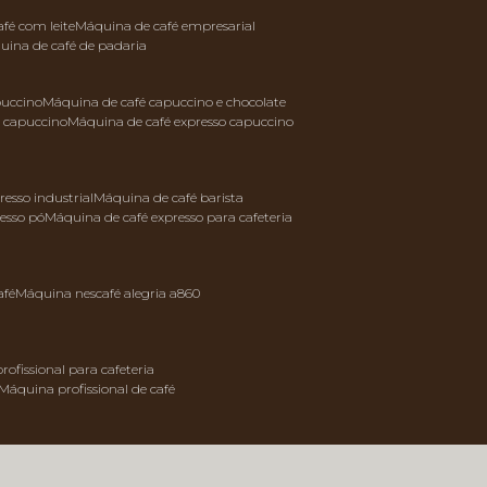
afé com leite
máquina de café empresarial
quina de café de padaria
puccino
máquina de café capuccino e chocolate
e capuccino
máquina de café expresso capuccino
resso industrial
máquina de café barista
resso pó
máquina de café expresso para cafeteria
afé
máquina nescafé alegria a860
rofissional para cafeteria
máquina profissional de café