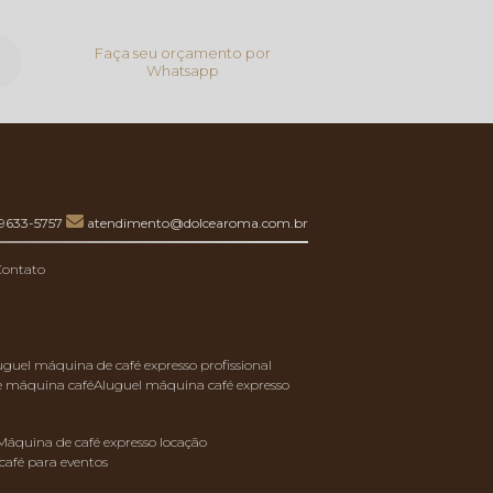
Faça seu orçamento por
Whatsapp
99633-5757
atendimento@dolcearoma.com.br
Contato
luguel máquina de café expresso profissional
de máquina café
aluguel máquina café expresso
máquina de café expresso locação
café para eventos