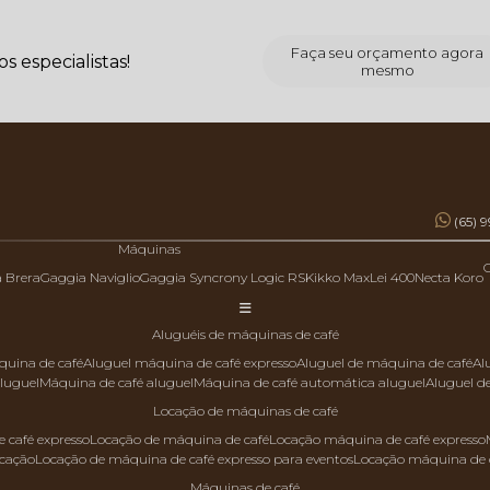
Faça seu orçamento agora
 especialistas!
mesmo
(65) 
Máquinas
a Brera
Gaggia Naviglio
Gaggia Syncrony Logic RS
Kikko Max
Lei 400
Necta Koro
aluguéis de máquinas de café
quina de café
aluguel máquina de café expresso
aluguel de máquina de café
a
aluguel
máquina de café aluguel
máquina de café automática aluguel
aluguel 
locação de máquinas de café
 café expresso
locação de máquina de café
locação máquina de café expresso
ocação
locação de máquina de café expresso para eventos
locação máquina de 
máquinas de café