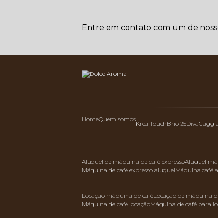
Entre em contato com um de nossos
Home
Quem somos
Krea Touch
Brio 25
Diva
Gaggi
aluguel de máquina de café expresso
aluguel má
máquina de café expresso aluguel
máquina café 
locação máquina de café
locação de máquina de
máquina de café locação
máquina de café para l