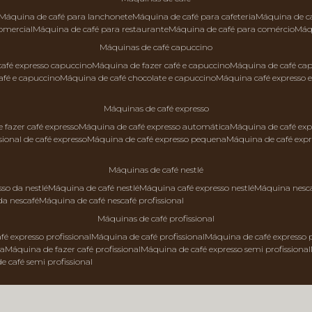
máquina de café para lanchonete
máquina de café para cafeteria
máquina de c
comercial
máquina de café para restaurante
máquina de café para comércio
má
máquinas de café capuccino
 café expresso capuccino
máquina de fazer café e capuccino
máquina de café ca
afé e capuccino
máquina de café chocolate e capuccino
máquina café expresso 
máquinas de café expresso
e fazer café expresso
máquina de café expresso automática
máquina de café exp
sional de café expresso
máquina de café expresso pequena
máquina de café exp
máquinas de café nestlé
sso da nestlé
máquina de café nestlé
máquina café expresso nestlé
máquina nesc
da nescafé
máquina de café nescafé profissional
máquinas de café profissional
fé expresso profissional
máquina de café profissional
máquina de café expresso p
da
máquina de fazer café profissional
máquina de café expresso semi profissional
de café semi profissional