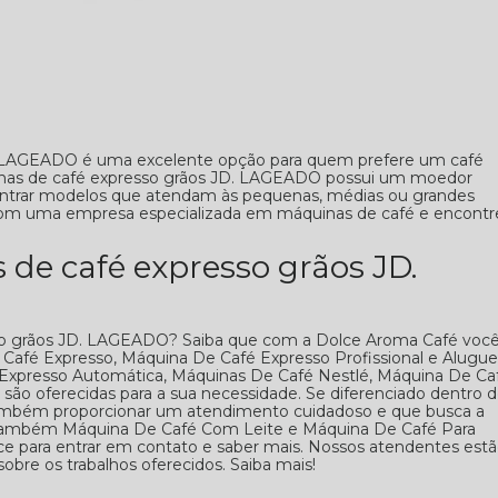
. LAGEADO é uma excelente opção para quem prefere um café
nas de café expresso grãos JD. LAGEADO possui um moedor
contrar modelos que atendam às pequenas, médias ou grandes
com uma empresa especializada em máquinas de café e encontr
de café expresso grãos JD.
so grãos JD. LAGEADO? Saiba que com a Dolce Aroma Café voc
Café Expresso, Máquina De Café Expresso Profissional e Alugue
Expresso Automática, Máquinas De Café Nestlé, Máquina De Ca
são oferecidas para a sua necessidade. Se diferenciado dentro 
mbém proporcionar um atendimento cuidadoso e que busca a
os também Máquina De Café Com Leite e Máquina De Café Para
ance para entrar em contato e saber mais. Nossos atendentes est
sobre os trabalhos oferecidos. Saiba mais!