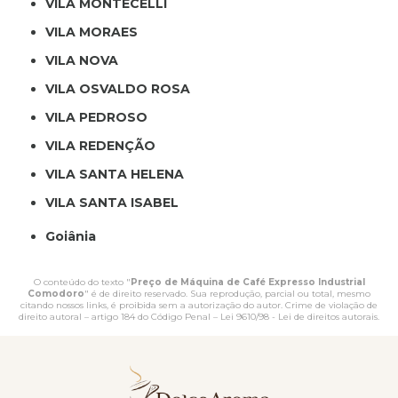
VILA MONTECELLI
VILA MORAES
VILA NOVA
VILA OSVALDO ROSA
VILA PEDROSO
VILA REDENÇÃO
VILA SANTA HELENA
VILA SANTA ISABEL
Goiânia
O conteúdo do texto "
Preço de Máquina de Café Expresso Industrial
Comodoro
" é de direito reservado. Sua reprodução, parcial ou total, mesmo
citando nossos links, é proibida sem a autorização do autor. Crime de violação de
direito autoral – artigo 184 do Código Penal –
Lei 9610/98 - Lei de direitos autorais
.