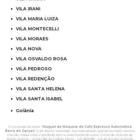
VILA IRANI
VILA MARIA LUIZA
VILA MONTECELLI
VILA MORAES
VILA NOVA
VILA OSVALDO ROSA
VILA PEDROSO
VILA REDENÇÃO
VILA SANTA HELENA
VILA SANTA ISABEL
Goiânia
O conteúdo do texto "
Aluguel de Máquina de Café Expresso Automática
Barra do Garças
" é de direito reservado. Sua reprodução, parcial ou total, mesmo
citando nossos links, é proibida sem a autorização do autor. Crime de violação de
direito autoral – artigo 184 do Código Penal –
Lei 9610/98 - Lei de direitos autorais
.