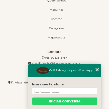
Quem somos
Máquinas
Contato
Categorias
Mapa do site
Contato
(65) 99633-5757
atendimento@dolcearoma.com.br
Olá! Fale agora pelo WhatsApp
Endereço
R. Alexandre de Barros, 1730 - Jordão - Cuiabá - MT - 78085-636
Insira seu telefone
INICIAR CONVERSA