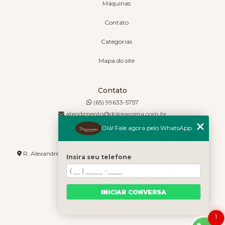
Máquinas
Contato
Categorias
Mapa do site
Contato
(65) 99633-5757
atendimento@dolcearoma.com.br
Olá! Fale agora pelo WhatsApp
Endereço
R. Alexandre de Barros, 1730 - Jordão - Cuiabá - MT - 78085-636
Insira seu telefone
INICIAR CONVERSA
1