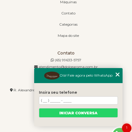
Máquinas
Contato
Categorias
Mapa do site
Contato
(65) 99633-5757
atendimento@dolcearoma.com.br
Olá! Fale agora pelo WhatsApp
Endereço
R. Alexandre de Barros, 1730 - Jordão - Cuiabá - MT - 78085-636
Insira seu telefone
INICIAR CONVERSA
1